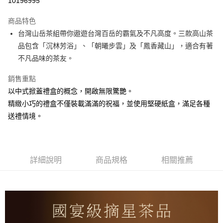
10196995
ATM付款
商品特色
台灣山岳茶組帶你遨遊台灣百岳的霸氣及不凡高度。三款高山茶
運送方式
品包含「沉林芳浴」、「朝曦步雲」及「鳳香藏山」，適合有著
付款後全家取貨
不凡品味的茶友。
每筆NT$65，滿NT$700(含以上)免運費
銷售重點
付款後7-11取貨
以中式掀蓋禮盒的概念，開啟無限驚艷。
每筆NT$65，滿NT$700(含以上)免運費
精緻小巧的禮盒不僅裝載滿滿的祝福，並使用堅硬紙盒，滿足各種
送禮情境。
常溫宅配
每筆NT$200，滿NT$1,500(含以上)免運費
離島宅配（不含澎湖縣望安鄉、澎湖縣七美鄉與金門縣烏坵鄉）
詳細說明
商品規格
相關推薦
每筆NT$360，滿NT$4,000(含以上)免運費
國家/地區配送
查看運費