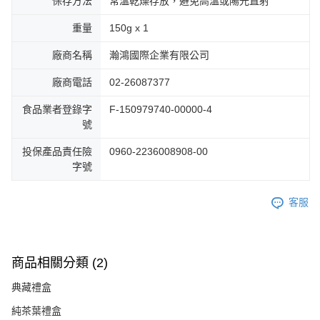
保存方法
常溫乾燥存放，避免高溫或陽光直射
重量
150g x 1
廠商名稱
瀚鴻國際企業有限公司
廠商電話
02-26087377
食品業者登錄字
F-150979740-00000-4
號
投保產品責任險
0960-2236008908-00
字號
客服
商品相關分類 (2)
典藏禮盒
純茶葉禮盒