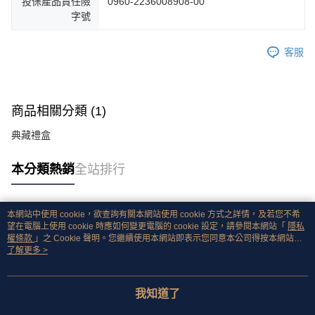
投保產品責任險
0960-2236008908-00
字號
客服
商品相關分類 (1)
典藏禮盒
本分類熱銷
全站排行
本網站中使用 cookie，欲查詢有關本網站使用 cookie 方式之詳情，及若您不希
熱門標籤
望在電腦上使用 cookie 時應如何變更電腦的 cookie 設定，請參閱本網站「
隱私
權條款
」之 Cookie 聲明。您繼續使用本網站即表示您同意本公司得按本網站使
用條款之 Cookie 聲明使用 cookie。
了解更多 >
我知道了