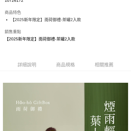
10726172
ATM付款
商品特色
【2025新年限定】雨荷御禮-茶罐2入款
運送方式
付款後全家取貨
銷售重點
【2025新年限定】雨荷御禮-茶罐2入款
每筆NT$65，滿NT$700(含以上)免運費
付款後7-11取貨
每筆NT$65，滿NT$700(含以上)免運費
詳細說明
商品規格
相關推薦
常溫宅配
每筆NT$200，滿NT$1,500(含以上)免運費
離島宅配（不含澎湖縣望安鄉、澎湖縣七美鄉與金門縣烏坵鄉）
每筆NT$360，滿NT$4,000(含以上)免運費
國家/地區配送
查看運費