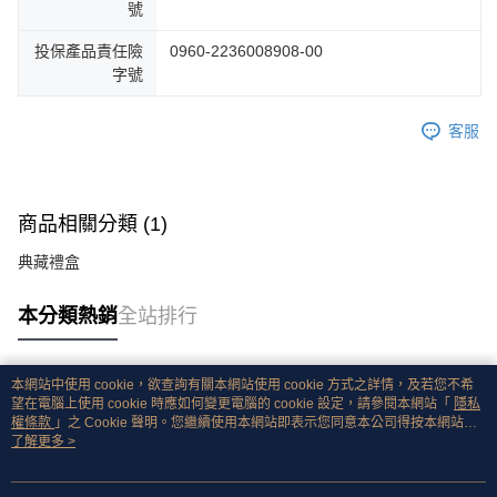
號
投保產品責任險
0960-2236008908-00
字號
客服
商品相關分類 (1)
典藏禮盒
本分類熱銷
全站排行
本網站中使用 cookie，欲查詢有關本網站使用 cookie 方式之詳情，及若您不希
熱門標籤
望在電腦上使用 cookie 時應如何變更電腦的 cookie 設定，請參閱本網站「
隱私
權條款
」之 Cookie 聲明。您繼續使用本網站即表示您同意本公司得按本網站使
用條款之 Cookie 聲明使用 cookie。
了解更多 >