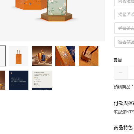
商務送
摘星茗
老饕茶
蜜香茶
數量
預購商品：預
付款與運
宅配滿NT$
付款方式
商品特色