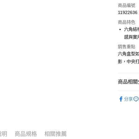
信用卡一
商品編號
11922636
Apple Pay
商品特色
ATM付款
六角結
感與實
銷售重點
運送方式
六角盒型
常溫宅配
影，中央
每筆NT$2
離島宅配
商品相關分
每筆NT$3
【🌕🌕20
分享
說明
商品規格
相關推薦