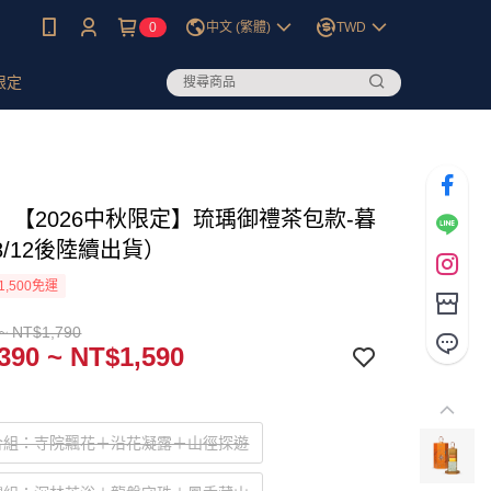
0
中文 (繁體)
TWD
限定
】【2026中秋限定】琉瑀御禮茶包款-暮
/12後陸續出貨）
1,500免運
~ NT$1,790
390 ~ NT$1,590
合組：寺院飄花＋沿花凝露＋山徑探遊