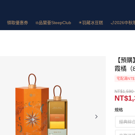
領取優惠券
❇️品蘭薈SteepClub
✴️羽藏冰豆糕
🌙2026中秋
【預購
霞橘（8
宅配滿NT$
NT$1,590 
NT$1,
規格
經典綜