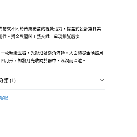
次付款
構帶來不同於傳統禮盒的視覺張力，提盒式設計兼具美
用性。燙金與壓凹工藝交織，呈現細膩層次。
如一枚精緻玉器，光影沿著邊角流轉。大面積燙金映照月
打凹月形，如將月光收納於器中，溫潤而深遠。
00，滿NT$1,500(含以上)免運費
（不含澎湖縣望安鄉、澎湖縣七美鄉與金門縣烏坵鄉）
類 (1)
60，滿NT$4,000(含以上)免運費
26中秋限定🌕🌕】
客服