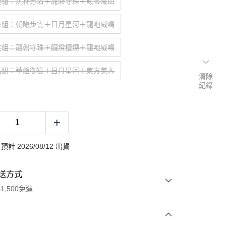
禮組：沉林芳浴＋龍磐守珠＋鳳香藏山
茶組：朝曦步雲＋日月星河＋龍咆威鳴
友組：龍磐守珠＋朧燈檀煙＋龍咆威鳴
品組：華燈御宴＋日月星河＋東方美人
清除
紀錄
計 2026/08/12 出貨
送方式
1,500免運