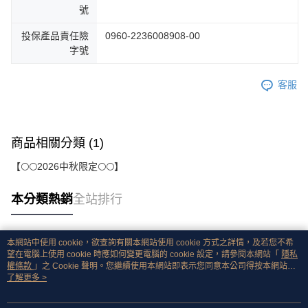
號
投保產品責任險
0960-2236008908-00
字號
客服
商品相關分類 (1)
【🌕🌕2026中秋限定🌕🌕】
本分類熱銷
全站排行
本網站中使用 cookie，欲查詢有關本網站使用 cookie 方式之詳情，及若您不希
熱門標籤
望在電腦上使用 cookie 時應如何變更電腦的 cookie 設定，請參閱本網站「
隱私
權條款
」之 Cookie 聲明。您繼續使用本網站即表示您同意本公司得按本網站使
用條款之 Cookie 聲明使用 cookie。
了解更多 >