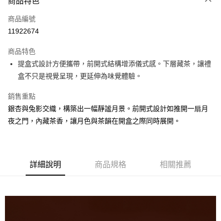
商品特色
信用卡一次付款
商品編號
Apple Pay
11922674
ATM付款
商品特色
提盒式設計方便攜帶，前開式結構增添儀式感。下層藏茶，讓禮
運送方式
盒不只是視覺呈現，更延伸為味覺體驗。
常溫宅配
銷售重點
每筆NT$200，滿NT$1,500(含以上)免運費
銀杏與兔影交織，構築出一幅靜謐月景。前開式設計如推開一扇月
離島宅配（不含澎湖縣望安鄉、澎湖縣七美鄉與金門縣烏坵鄉）
夜之門，內藏茶香，讓月色與茶韻在開盒之際同時展開。
每筆NT$360，滿NT$4,000(含以上)免運費
詳細說明
商品規格
相關推薦