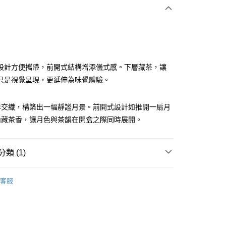
次付款
設計方便攜帶，前開式結構增添儀式感。下層藏茶，讓
只是視覺呈現，更延伸為味覺體驗。
影交織，構築出一幅靜謐月景。前開式設計如推開一扇月
內藏茶香，讓月色與茶韻在開盒之際同時展開。
00，滿NT$1,500(含以上)免運費
（不含澎湖縣望安鄉、澎湖縣七美鄉與金門縣烏坵鄉）
類 (1)
60，滿NT$4,000(含以上)免運費
26中秋限定🌕🌕】
客服