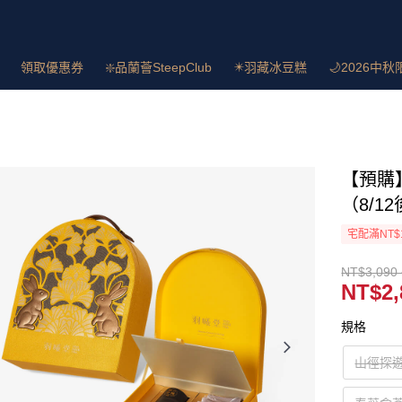
領取優惠券
❇️品蘭薈SteepClub
✴️羽藏冰豆糕
🌙2026中秋
【預購
（8/1
宅配滿NT$
NT$3,090 
NT$2,
規格
山徑探遊