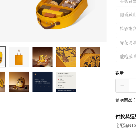
春蕊含薈
鳳香藏山
桂影詠窨
霏花清滴
龍咆威鳴
數量
預購商品：預
付款與運
宅配滿NT$