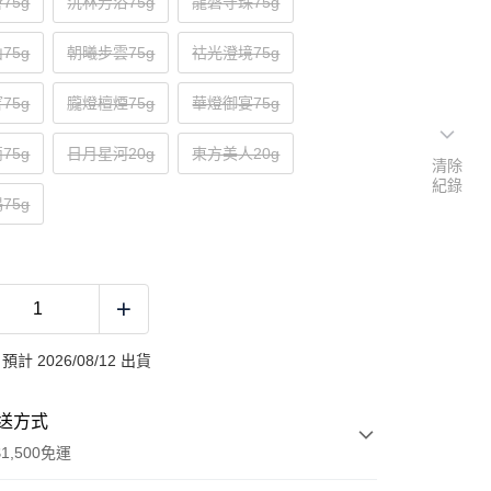
75g
沉林芳浴75g
龍磐守珠75g
75g
朝曦步雲75g
祜光澄境75g
75g
朧燈檀煙75g
華燈御宴75g
75g
日月星河20g
東方美人20g
清除
紀錄
75g
計 2026/08/12 出貨
送方式
1,500免運