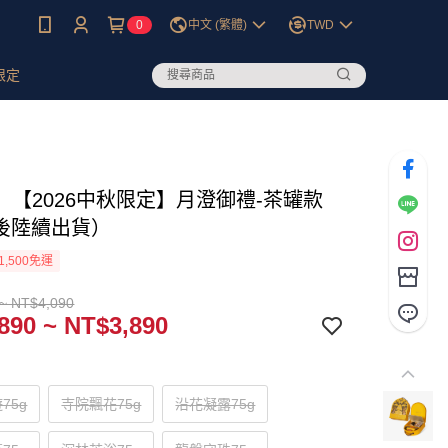
0
中文 (繁體)
TWD
限定
】【2026中秋限定】月澄御禮-茶罐款
2後陸續出貨）
1,500免運
~ NT$4,090
890 ~ NT$3,890
75g
寺院飄花75g
沿花凝露75g