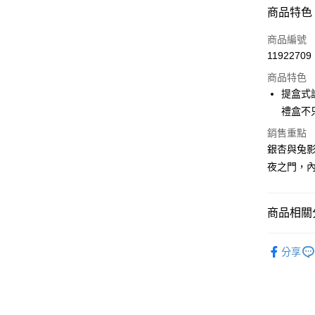
付款方式
商品特色
信用卡一
商品編號
11922709
Apple Pay
商品特色
ATM付款
提盒式
禮盒不
銷售重點
運送方式
銀杏與兔
常溫宅配
夜之門，
每筆NT$2
離島宅配
商品相關分
每筆NT$3
【🌕🌕20
分享