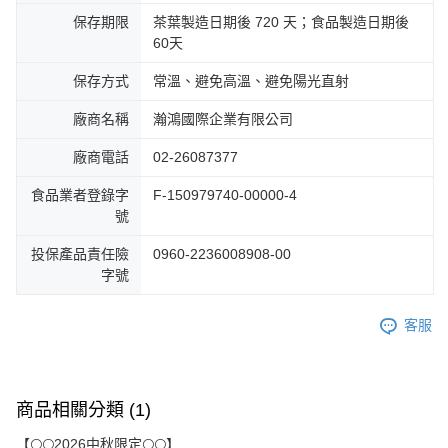
保存期限
茶葉製造日期後 720 天；食品製造日期後
60天
保存方式
常溫、避免高溫、避免陽光直射
廠商名稱
瀚鴻國際企業有限公司
廠商電話
02-26087377
食品業者登錄字
F-150979740-00000-4
號
投保產品責任險
0960-2236008908-00
字號
客服
商品相關分類 (1)
【🌕🌕2026中秋限定🌕🌕】