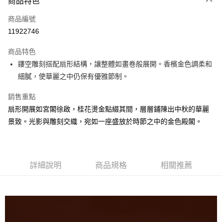
商品特色
信用卡一次付款
商品編號
Apple Pay
11922746
ATM付款
商品特色
鏤空雕刻搭配扇形結構，讓整體如畫卷般展開。香檳金色調柔和
運送方式
細膩，使華麗之中仍保有優雅節制。
常溫宅配
銷售重點
每筆NT$200，滿NT$1,500(含以上)免運費
扇形開展如宮閣徐啟，桂花燙金點綴其間，層層鋪陳出中秋的華麗
離島宅配（不含澎湖縣望安鄉、澎湖縣七美鄉與金門縣烏坵鄉）
景致。光影與雕刻交織，宛如一座盛放於時節之中的金色殿閣。
每筆NT$360，滿NT$4,000(含以上)免運費
詳細說明
商品規格
相關推薦