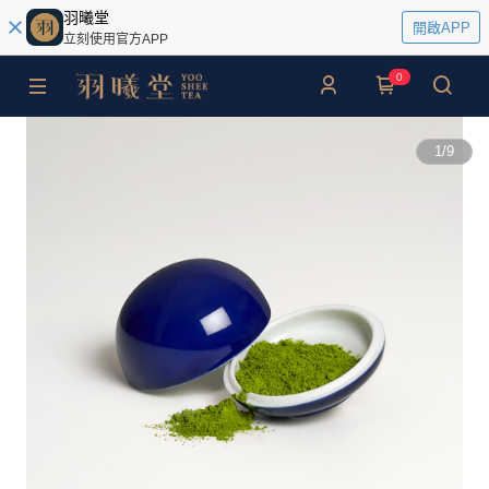
羽曦堂
開啟APP
立刻使用官方APP
0
1
/
9