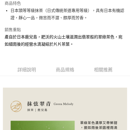
商品特色
日本頭等等級抹茶（日式傳統茶道專用等級），具有日本有機認
運送方式
證，靜心一品，微苦而不澀、醇厚而芳香。
付款後全家取貨
銷售重點
每筆NT$65，滿NT$700(含以上)免運費
產自於日本鹿兒島，肥沃的火山土壤滋潤出翡翠般的翠綠茶色，宛
付款後7-11取貨
如細雨後的經營水滴凝結於片片茶葉。
每筆NT$65，滿NT$700(含以上)免運費
常溫宅配
每筆NT$200，滿NT$1,500(含以上)免運費
詳細說明
商品規格
相關推薦
離島宅配（不含澎湖縣望安鄉、澎湖縣七美鄉與金門縣烏坵鄉）
每筆NT$360，滿NT$4,000(含以上)免運費
國家/地區配送
查看運費